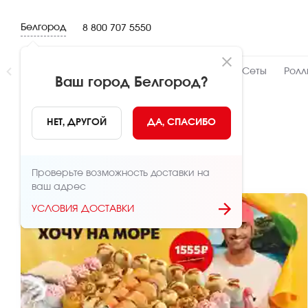
Белгород
8 800 707 5550
Новинки
👍 Народный
👨‍🍳 От шефа
Сеты
Ролл
Ваш город
Белгород
?
Главная
Акции
НЕТ, ДРУГОЙ
ДА, СПАСИБО
Акции
Проверьте возможность доставки на
ваш адрес
УСЛОВИЯ ДОСТАВКИ