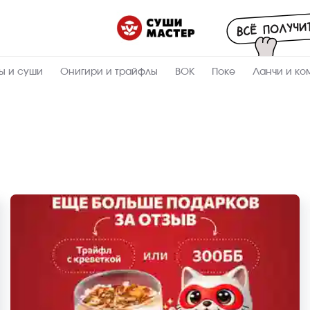
ы и суши
Онигири и трайфлы
ВОК
Поке
Ланчи и ко