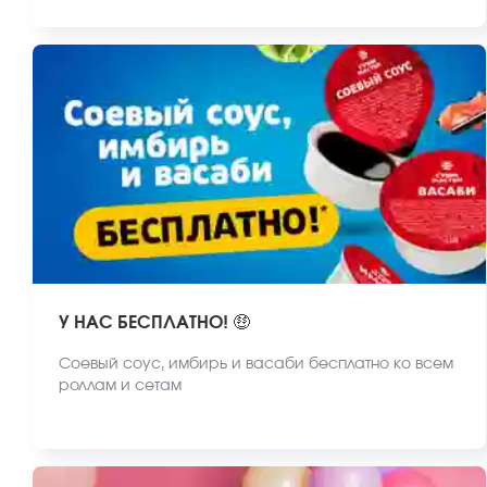
У НАС БЕСПЛАТНО! 🤑
Соевый соус, имбирь и васаби бесплатно ко всем
роллам и сетам